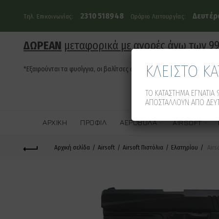
2310 518948
Δευτέρα
Τηλ. Επικοινωνίας:
Ωράριο Λειτουργίας:
ΔΩΡΕΑΝ
μεταφορικά με αγορές άνω των 9
ΚΛΕΙΣΤΟ Κ
*Εξαιρούνται τα φυσίγγια, οι βαλίτσες όπλων και τα οπλοκιβώτια
ΤΟ ΚΑΤΑΣΤΗΜΑ ΕΓΝΑΤΙΑ 9
ΑΠΟΣΤΑΛΛΟΥΝ ΑΠΟ ΔΕΥΤ
ΑΡΧΙΚΉ
ΠΡΟΦΊΛ
ΑΕΡΟΒΌΛΑ
AIRSOFT
Αρχική σελίδα
Airsoft
Airsoft Πιστόλια
Ελατηρίου
Airs