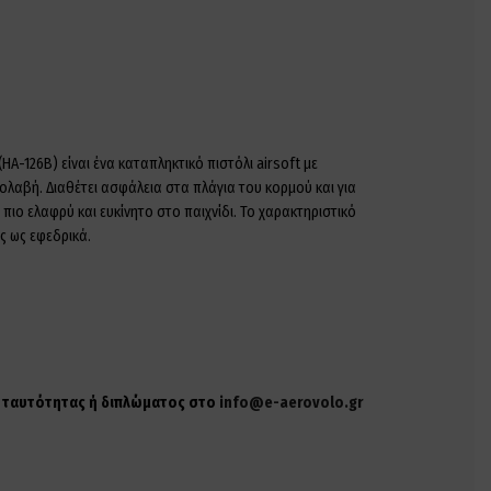
HA-126B) είναι ένα καταπληκτικό πιστόλι airsoft με
ολαβή. Διαθέτει ασφάλεια στα πλάγια του κορμού και για
ιο ελαφρύ και ευκίνητο στο παιχνίδι. Το χαρακτηριστικό
ς ως εφεδρικά.
ης ταυτότητας ή διπλώματος στο
info@e-aerovolo.gr