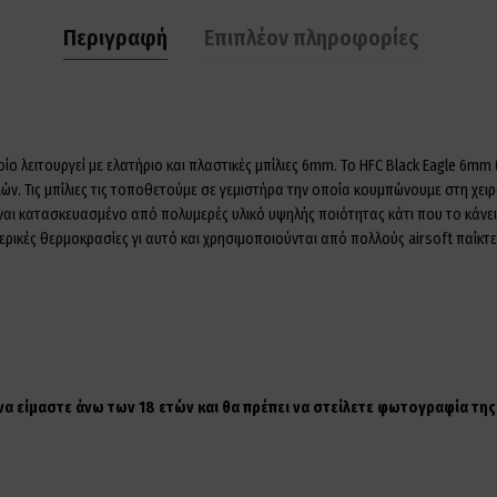
Περιγραφή
Επιπλέον πληροφορίες
οίο λειτουργεί με ελατήριο και πλαστικές μπίλιες 6mm. Το HFC Black Eagle 6mm (
. Τις μπίλιες τις τοποθετούμε σε γεμιστήρα την οποία κουμπώνουμε στη χειρ
αι κατασκευασμένο από πολυμερές υλικό υψηλής ποιότητας κάτι που το κάνει π
ερικές θερμοκρασίες γι αυτό και χρησιμοποιούνται από πολλούς airsoft παίκτε
 να είμαστε άνω των 18 ετών και θα πρέπει να στείλετε φωτογραφία τ