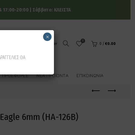
 17:00-20:00 | Σάββατο: ΚΛΕΙΣΤΑ
×
0
Login / Register
0
/
€
0.00
ΑΡΑΓΓΕΛΙΕΣ ΘΑ
ΠΡΟΣΦΟΡΈΣ
ΝΈΑ ΠΡΟΪΌΝΤΑ
ΕΠΙΚΟΙΝΩΝΊΑ
k Eagle 6mm (HA-126B)