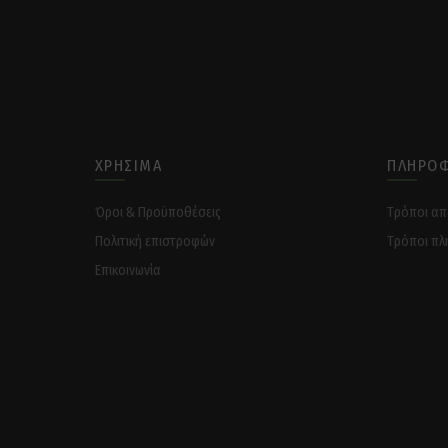
ΧΡΉΣΙΜΑ
ΠΛΗΡΟΦ
Όροι & Προϋποθέσεις
Tρόποι α
Πολιτική επιστροφών
Tρόποι πλ
Επικοινωνία