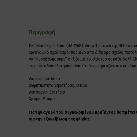
Περιγραφή
HFC Black Eagle 6mm (HA-126B). Airsoft πιστόλι της HFC το οπ
εργονομικό σχεδιασμό, παρμένο από διάφορα σχέδια πιστολιών
να “πυροβολήσουμε” οπλίζουμε το κλείστρο σε κάθε βολή. Είν
των πιστολιών ελατηρίου είναι ότι δεν επηρεάζονται από εξωτ
Διαμέτρημα: 6mm
Χωρητικότητα γεμιστήρας: 12 BBs
Λειτουργία: Ελατήριο
Χρώμα: Μαύρο
Για την αγορά του συγκεκριμένου προϊόντος θα πρέπει
για την εξακρίβωση της ηλικίας.