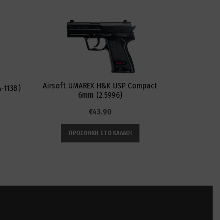
Airsoft UMAREX H&K USP Compact
Airsoft HF
-113B)
6mm (2.5996)
€
43.90
ΠΡΟΣΘΉΚΗ ΣΤΟ ΚΑΛΆΘΙ
ΠΡ