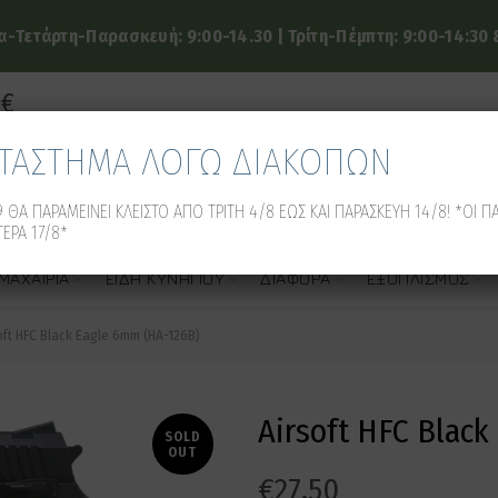
-Τετάρτη-Παρασκευή: 9:00-14.30 | Τρίτη-Πέμπτη: 9:00-14:30 &
9€
ΑΤΑΣΤΗΜΑ ΛΟΓΩ ΔΙΑΚΟΠΩΝ
 ΘΑ ΠΑΡΑΜΕΙΝΕΙ ΚΛΕΙΣΤΟ ΑΠΟ ΤΡΙΤΗ 4/8 ΕΩΣ ΚΑΙ ΠΑΡΑΣΚΕΥΗ 14/8! *ΟΙ Π
ΕΡΑ 17/8*
ΜΑΧΑΊΡΙΑ
ΕΊΔΗ ΚΥΝΗΓΙΟΎ
ΔΙΆΦΟΡΑ
ΕΞΟΠΛΙΣΜΌΣ
oft HFC Black Eagle 6mm (HA-126B)
Airsoft HFC Blac
SOLD
OUT
€
27.50